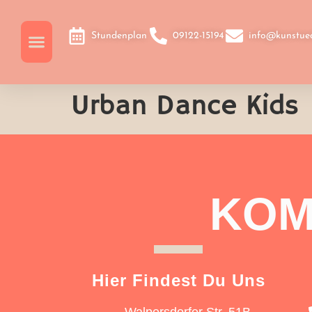
Stundenplan
09122-15194
info@kunstuec
Urban Dance Kids
KOM
Hier Findest Du Uns