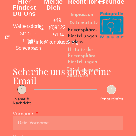
Hier
Melde
Rechtliches
Freunde
Findest
Dich
Du Uns
Impressum
+49
Datenschutz
Walpersdorfer
(0)9122
Privatsphäre-
Str. 51B
15194
Einstellungen
91126
info@kunstueck.org
ändern
Schwabach
Historie der
Privatsphäre-
Einstellungen
Schreibe uns direkt eine
Einwilligungen
widerrufen
Email
1
2
Name &
Kontaktinfos
Nachricht
Vorname